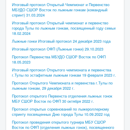
Мероприятия
Итоговый протокол Открытый Чемпионат и Первенство
МБУДО СШОР Восток по лыжным гонкам (командный
Контакты
спринт) 31.03.2024
Итоговый протокол Открытый чемпионат и первенство
Родителям
города Тулы по лыжным гонкам, посвященный году семьи
18.02.2024
Группа в VK
Лыжные гонки Итоговый протокол 24 декабря 2023 года
Противодействие коррупции
Итоговый протокол ОФП (Лыжные гонки) 29.10.2023
Антитеррористическая деятельность
Протокол Первенства МБУДО СШОР Восток по ОФП
18.05.2023
Охрана труда
Итоговый протокол Открытого чемпионата и первенства
Антидопинг
г.Тулы по эстафетным лыжным гонкам 19 февраля 2023 г.
Протокол Открытого Чемпионата и первенства г.Тулы по
Политика обработки и защиты персональных
данных
лыжным гонкам, 29 декабря 2022 г.
Протокол открытого Первенста отделения лыжных гонок
МБУ СШОР Восток по ОФП 30 октября 2022 г.
Протокол открытых соревнований по лыжероллерному
спринту посвященных Дню города Тулы 10.09.2022 год
Протокол проведения открытого турнира МБУ СШОР
Восток по ОФП (отделения лыжных гонок), посвященного