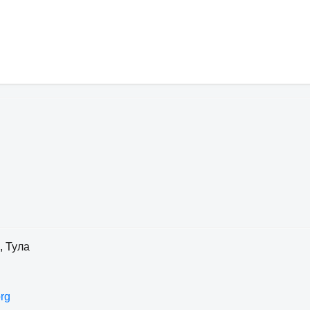
, Тула
rg