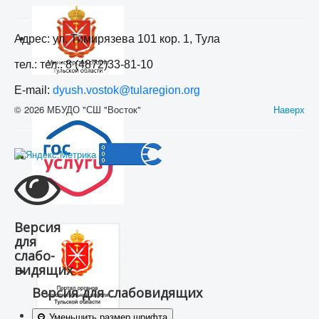
Адрес: ул. Тимирязева 101 кор. 1, Тула
тел.: тел.: 8 (4872)33-81-10
E-mail:
dyush.vostok@tularegion.org
© 2026 МБУДО "СШ "Восток"
Наверх
Версия
для
слабо-
видящих
Версия для слабовидящих
Уменьшить размер шрифта