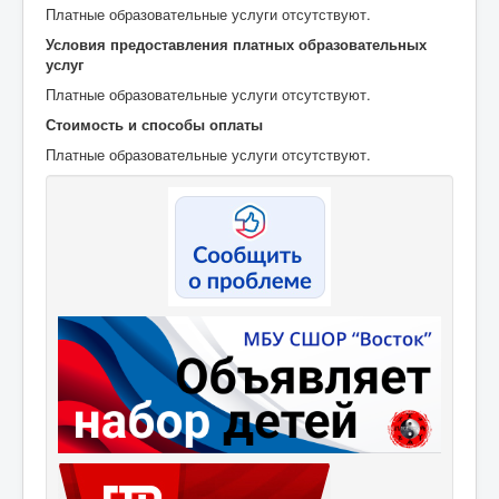
Платные образовательные услуги отсутствуют.
Мероприятия
Условия предоставления платных образовательных
Контакты
услуг
Родителям
Платные образовательные услуги отсутствуют.
Стоимость и способы оплаты
Группа в VK
Платные образовательные услуги отсутствуют.
Противодействие коррупции
Антитеррористическая деятельность
Охрана труда
Антидопинг
Политика обработки и защиты персональных
данных