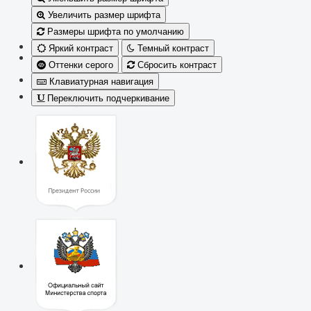
Увеличить размер шрифта
Размеры шрифта по умолчанию
Яркий контраст
Темный контраст
Оттенки серого
Сбросить контраст
Клавиатурная навигация
Переключить подчеркивание