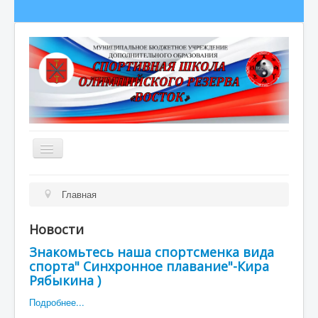
Главная
Главная
Сведения об образовательной организации
Новости
О школе
Знакомьтесь наша спортсменка вида
Полезная информация
спорта" Синхронное плавание"-Кира
Рябыкина )
Новости
Подробнее...
Гордость школы