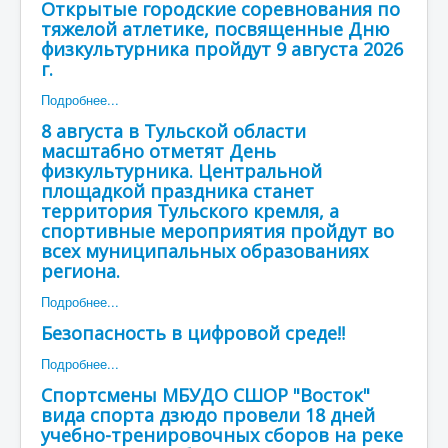
Открытые городские соревнования по
Мероприятия
тяжелой атлетике, посвященные Дню
физкультурника пройдут 9 августа 2026
Контакты
г.
Родителям
Подробнее...
Группа в VK
8 августа в Тульской области
масштабно отметят День
Противодействие коррупции
физкультурника. Центральной
Антитеррористическая деятельность
площадкой праздника станет
территория Тульского кремля, а
Охрана труда
спортивные мероприятия пройдут во
всех муниципальных образованиях
Антидопинг
региона.
Политика обработки и защиты персональных
данных
Подробнее...
Безопасность в цифровой среде‼
Подробнее...
Спортсмены МБУДО СШОР "Восток"
вида спорта дзюдо провели 18 дней
учебно-тренировочных сборов на реке