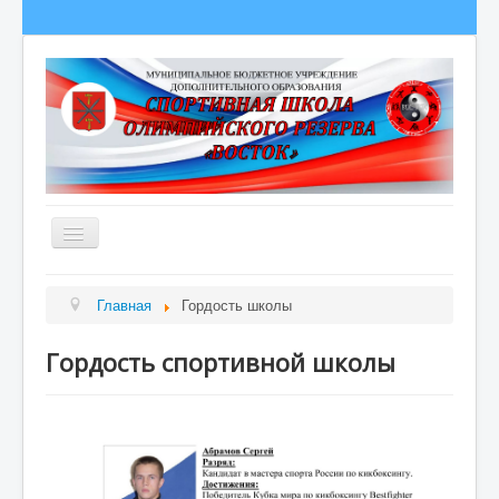
Главная
Главная
Гордость школы
Сведения об образовательной организации
Гордость спортивной школы
О школе
Полезная информация
Новости
Гордость школы