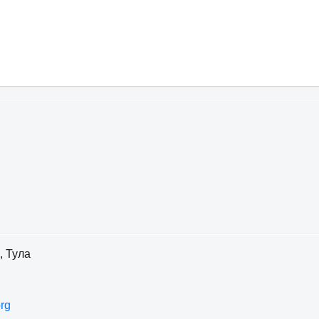
, Тула
rg