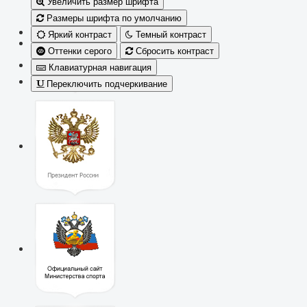
Увеличить размер шрифта
Размеры шрифта по умолчанию
Яркий контраст
Темный контраст
Оттенки серого
Сбросить контраст
Клавиатурная навигация
Переключить подчеркивание