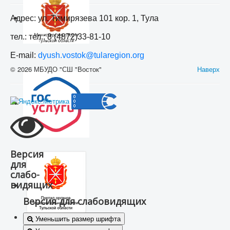
Адрес: ул. Тимирязева 101 кор. 1, Тула
тел.: тел.: 8 (4872)33-81-10
E-mail:
dyush.vostok@tularegion.org
© 2026 МБУДО "СШ "Восток"
Наверх
Версия
для
слабо-
видящих
Версия для слабовидящих
Уменьшить размер шрифта