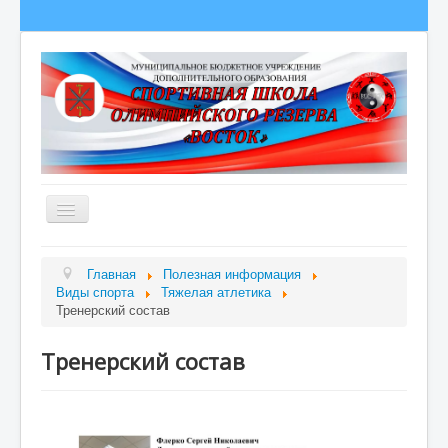
Главная
Главная
Полезная информация
Виды спорта
Тяжелая атлетика
Сведения об образовательной организации
Тренерский состав
О школе
Тренерский состав
Полезная информация
Новости
Гордость школы