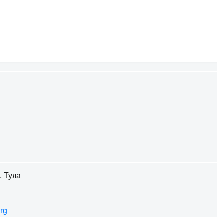
, Тула
rg