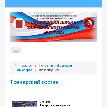
Главная
Главная
Полезная информация
Виды спорта
Тхэквондо МФТ
Сведения об образовательной организации
О школе
Тренерский состав
Полезная информация
Новости
Гордость школы