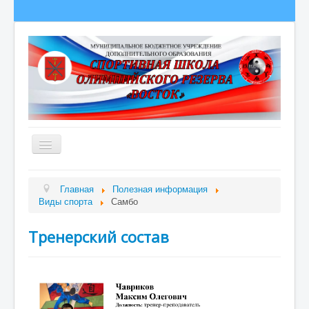
Главная
Главная
Полезная информация
Виды спорта
Самбо
Сведения об образовательной организации
О школе
Тренерский состав
Полезная информация
Новости
Гордость школы