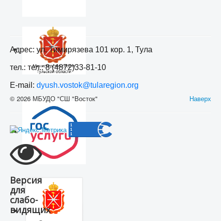
Адрес: ул. Тимирязева 101 кор. 1, Тула
тел.: тел.: 8 (4872)33-81-10
E-mail:
dyush.vostok@tularegion.org
© 2026 МБУДО "СШ "Восток"
Наверх
Версия
для
слабо-
видящих