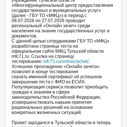
учреждение Тульской области
Мероприятия
«Многофункциональный центр предоставления
государственных и муниципальных услуг»
Контакты
(далее - ГБУ ТО «МФЦ») в период с
06.07.2026 по 27.07.2026 проводит
Родителям
региональный «Онлайн зачет» среди
населения на знание государственных услуг и
Группа в VK
документов.
С данной целью сотрудниками ГБУ ТО «МФЦ»
Противодействие коррупции
разработана страница теста на
официальном сайте МФЦ Тульской области
Антитеррористическая деятельность
mfc71.ru. Ссылка на страницу
тестирования:
mfc71.ru/onlinezachet/
.
Охрана труда
Успешное прохождение «Онлайн зачета»
Антидопинг
позволит в конце тестирования
скачать именной сертификат об успешном
Политика обработки и защиты персональных
завершении теста с ФИО из ЕСИА.
данных
Популяризация сервиса позволит приобщить
граждан к знаниям в сфере
законодательства Российской Федерации,
усовершенствовать навыки принятия
рациональных решений на основании
конкретных жизненных ситуаций.
Проект зародился в Тульской области и теперь