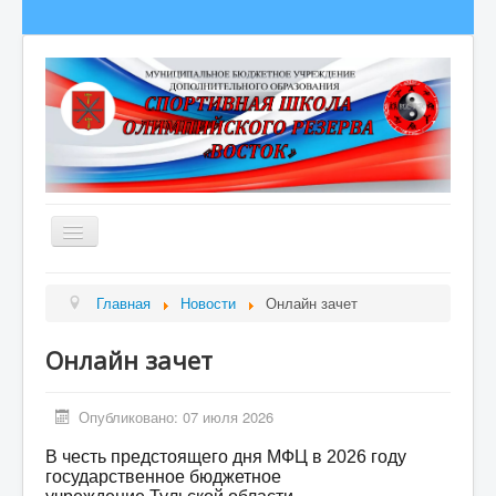
Главная
Главная
Новости
Онлайн зачет
Сведения об образовательной организации
Онлайн зачет
О школе
Полезная информация
Опубликовано: 07 июля 2026
Новости
В честь предстоящего дня МФЦ в 2026 году
Гордость школы
государственное бюджетное