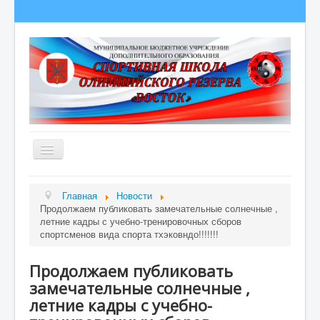
Главная
Главная
Новости
Продолжаем публиковать замечательные солнечные ,
Сведения об образовательной организации
летние кадры с учебно-тренировочных сборов
О школе
спортсменов вида спорта тхэковндо!!!!!!!
Полезная информация
Продолжаем публиковать
Новости
замечательные солнечные ,
летние кадры с учебно-
Гордость школы