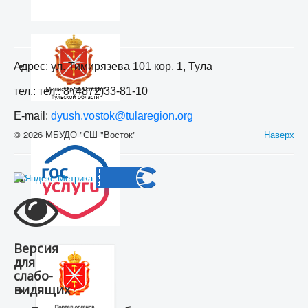
Адрес: ул. Тимирязева 101 кор. 1, Тула
тел.: тел.: 8 (4872)33-81-10
E-mail:
dyush.vostok@tularegion.org
© 2026 МБУДО "СШ "Восток"
Наверх
Версия
для
слабо-
видящих