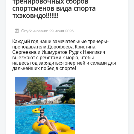
тренировочных сборов
Мероприятия
спортсменов вида спорта
тхэковндо!!!!!!!
Контакты
Родителям
Опубликовано: 29 июня 2026
Группа в VK
Каждый год наши замечательные тренеры-
Противодействие коррупции
преподаватели Дорофеева Кристина
Сергеевна и Ишмуратов Рудик Наиливич
Антитеррористическая деятельность
выезжают с ребятами к морю, чтобы
на весь год зарядиться энергией и силами для
Охрана труда
дальнейших побед в спорте!
Антидопинг
Политика обработки и защиты персональных
данных