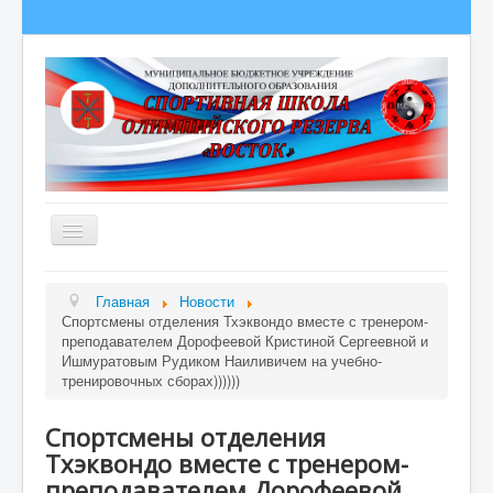
Главная
Главная
Новости
Спортсмены отделения Тхэквондо вместе с тренером-
Сведения об образовательной организации
преподавателем Дорофеевой Кристиной Сергеевной и
О школе
Ишмуратовым Рудиком Наиливичем на учебно-
тренировочных сборах))))))
Полезная информация
Спортсмены отделения
Новости
Тхэквондо вместе с тренером-
Гордость школы
преподавателем Дорофеевой