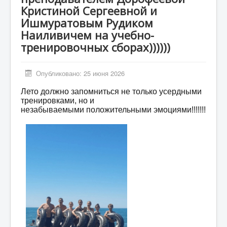
Мероприятия
Кристиной Сергеевной и
Ишмуратовым Рудиком
Контакты
Наиливичем на учебно-
Родителям
тренировочных сборах))))))
Группа в VK
Опубликовано: 25 июня 2026
Противодействие коррупции
Лето должно запомниться не только усердными
Антитеррористическая деятельность
тренировками, но и
незабываемыми положительными эмоциями!!!!!!!
Охрана труда
Антидопинг
Политика обработки и защиты персональных
данных