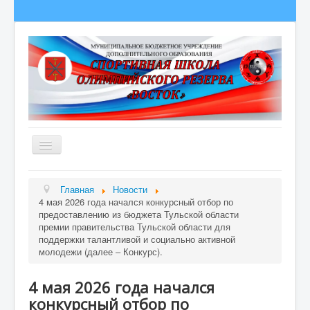
Главная
Главная
Новости
4 мая 2026 года начался конкурсный отбор по
Сведения об образовательной организации
предоставлению из бюджета Тульской области
О школе
премии правительства Тульской области для
поддержки талантливой и социально активной
Полезная информация
молодежи (далее – Конкурс).
Новости
4 мая 2026 года начался
Гордость школы
конкурсный отбор по