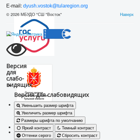
E-mail:
dyush.vostok@tularegion.org
© 2026 МБУДО "СШ "Восток"
Наверх
Версия
для
слабо-
видящих
Версия для слабовидящих
Уменьшить размер шрифта
Увеличить размер шрифта
Размеры шрифта по умолчанию
Яркий контраст
Темный контраст
Оттенки серого
Сбросить контраст