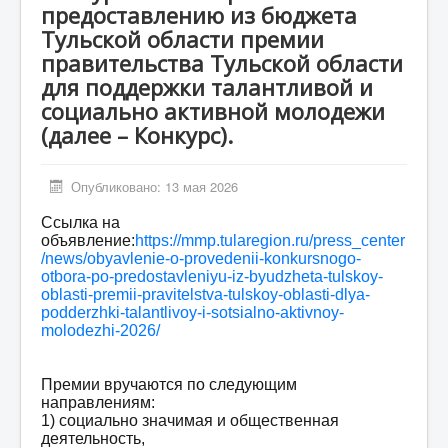
предоставлению из бюджета
Мероприятия
Тульской области премии
Контакты
правительства Тульской области
для поддержки талантливой и
Родителям
социально активной молодежи
Группа в VK
(далее – Конкурс).
Противодействие коррупции
Антитеррористическая деятельность
Опубликовано: 13 мая 2026
Охрана труда
Ссылка на
объявление:
https://mmp.tularegion.ru/press_center
Антидопинг
/news/obyavlenie-o-provedenii-konkursnogo-
otbora-po-predostavleniyu-iz-byudzheta-tulskoy-
Политика обработки и защиты персональных
oblasti-premii-pravitelstva-tulskoy-oblasti-dlya-
данных
podderzhki-talantlivoy-i-sotsialno-aktivnoy-
molodezhi-2026/
Премии вручаются по следующим
направлениям:
1) социально значимая и общественная
деятельность,