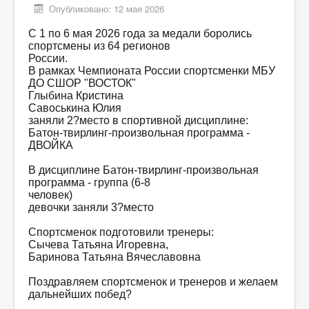
Опубликовано: 12 мая 2026
Мероприятия
Контакты
С 1 по 6 мая 2026 года за медали боролись
спортсмены из 64 регионов
Родителям
России.
В рамках Чемпионата России спортсменки МБУ
Группа в VK
ДО СШОР "ВОСТОК"
Глыбина Кристина
Противодействие коррупции
Савоськина Юлия
заняли 2?место в спортивной дисциплине:
Антитеррористическая деятельность
Батон-твирлинг-произвольная программа -
ДВОЙКА
Охрана труда
В дисциплине Батон-твирлинг-произвольная
Антидопинг
программа - группа (6-8
человек)
Политика обработки и защиты персональных
данных
девочки заняли 3?место
Спортсменок подготовили тренеры:
Сычева Татьяна Игоревна,
Баринова Татьяна Вячеславовна
Поздравляем спортсменок и тренеров и желаем
дальнейших побед?