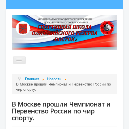
Главная
Главная
Новости
В Москве прошли Чемпионат и Первенство России по
Сведения об образовательной организации
чир спорту.
О школе
В Москве прошли Чемпионат и
Полезная информация
Первенство России по чир
Новости
спорту.
Гордость школы