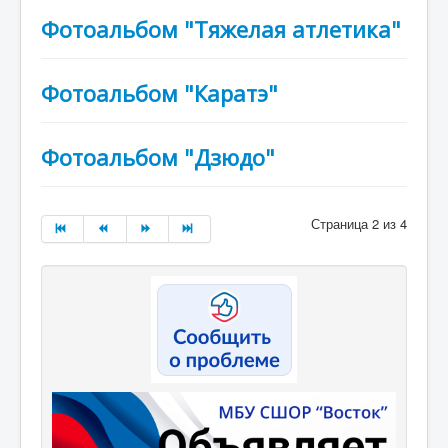
Мероприятия
Фотоальбом "Тяжелая атлетика"
Контакты
Родителям
Фотоальбом "Каратэ"
Группа в VK
Противодействие коррупции
Фотоальбом "Дзюдо"
Антитеррористическая деятельность
Охрана труда
Страница 2 из 4
Антидопинг
Политика обработки и защиты персональных
данных