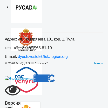
Адрес: ул. Тимирязева 101 кор. 1, Тула
тел.: тел.: 8 (4872)33-81-10
E-mail:
dyush.vostok@tularegion.org
© 2026 МБУДО "СШ "Восток"
Наверх
Версия
для