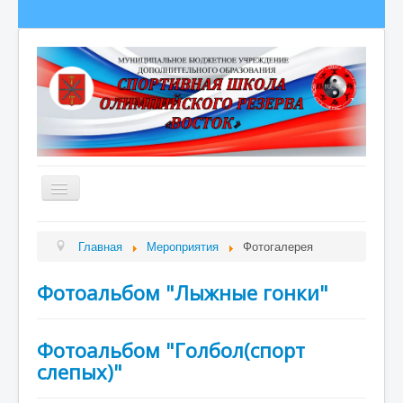
Главная
Главная
Мероприятия
Фотогалерея
Сведения об образовательной организации
Фотоальбом "Лыжные гонки"
О школе
Полезная информация
Фотоальбом "Голбол(спорт
Новости
слепых)"
Гордость школы