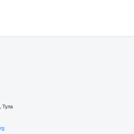
, Тула
rg