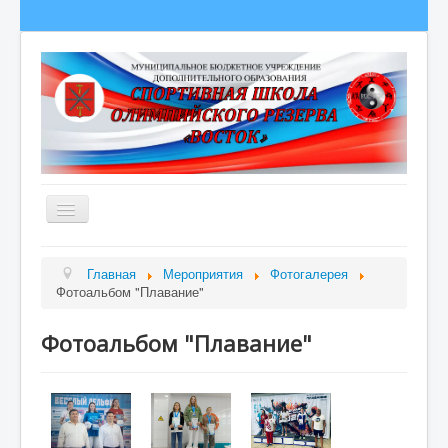
Главная
Главная
Мероприятия
Фотогалерея
Фотоальбом "Плавание"
Сведения об образовательной организации
О школе
Фотоальбом "Плавание"
Полезная информация
Новости
Гордость школы