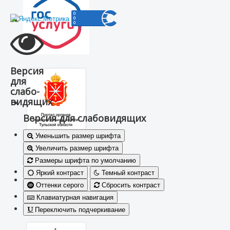
Версия
для
слабо-
видящих
Версия для слабовидящих
Уменьшить размер шрифта
Увеличить размер шрифта
Размеры шрифта по умолчанию
Яркий контраст
Темный контраст
Оттенки серого
Сбросить контраст
Клавиатурная навигация
Переключить подчеркивание