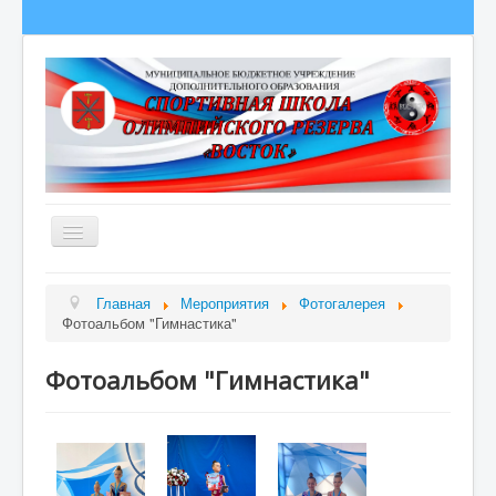
Главная
Главная
Мероприятия
Фотогалерея
Фотоальбом "Гимнастика"
Сведения об образовательной организации
О школе
Фотоальбом "Гимнастика"
Полезная информация
Новости
Гордость школы