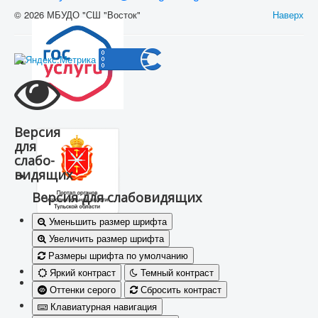
© 2026 МБУДО "СШ "Восток"
Наверх
Версия
для
слабо-
видящих
Версия для слабовидящих
Уменьшить размер шрифта
Увеличить размер шрифта
Размеры шрифта по умолчанию
Яркий контраст
Темный контраст
Оттенки серого
Сбросить контраст
Клавиатурная навигация